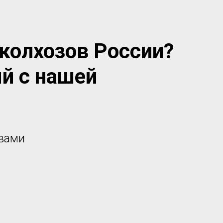
колхозов России?
ый с нашей
 вами